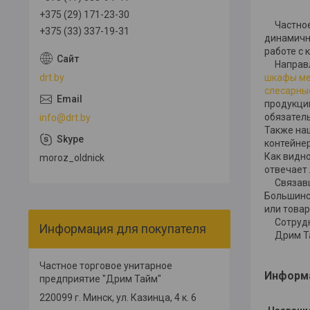
+375 (29) 171-23-30
Частное 
+375 (33) 337-19-31
динамичн
работе с 
Направле
шкафы ме
drt.by
слесарны
продукции
обязател
info@drt.by
Также на
контейнер
Как видно
moroz_oldnick
отвечает
Связавши
Большинст
или товар
Сотрудни
Информация для покупателя
Дрим Тай
Частное торговое унитарное
Информа
предприятие "Дрим Тайм"
220099 г. Минск, ул. Казинца, 4 к. 6