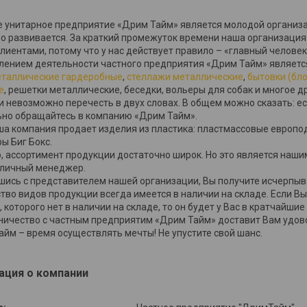
унитарное предприятие «Дрим Тайм» является молодой организаци
о развивается. За краткий промежуток времени наша организация
клиентами, потому что у нас действует правило – «главный человек
нием деятельности частного предприятия «Дрим Тайм» является 
таллические гардеробные
,
стеллажи металлические
,
бытовки (бл
е
, решетки металлические, беседки, вольеры для собак и многое 
 невозможно перечесть в двух словах. В общем можно сказать: ес
ьно обращайтесь в компанию «Дрим Тайм».
ша компания продает изделия из пластика: пластмассовые европ
ы Биг Бокс.
, ассортимент продукции достаточно широк. Но это является наши
 личный менеджер.
сь с представителем нашей организации, Вы получите исчерпы
во видов продукции всегда имеется в наличии на складе. Если Вы
, которого нет в наличии на складе, то он будет у Вас в кратчайшие
чество с частным предприятим «Дрим Тайм» доставит Вам удово
м – время осуществлять мечты! Не упустите свой шанс.
ция о компании