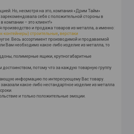
ей. Но, несмотря на это, компания «Дрим Тайм»
 зарекомендовала себя с положительной стороны в
 в компании – это клиент!»
производство и продажа товаров из металла, а именно:
ок-контейнеры) строительные
,
верстаки
другое. Весь ассортимент производимой и продаваемой
ли Вам необходимо какое-либо изделие из металла, то
оддоны, полимерные ящики, крупногабаритные
м достоинством, потому что за каждую товарную группу
вающую информацию по интересующему Вас товару.
 заказали какое-либо нестандартное изделие из металла
 сроки.
льствие и только положительные эмоции.