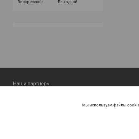
Воскресенье
Выходной
Наши партнеры
Металлические стеллажи,
металлические шкафы drt.by
Мы используем файлы cookie