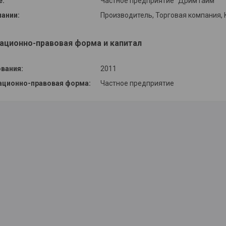
е:
Частное предприятие "ДримТайм"
пании:
Производитель, Торговая компания,
ационно-правовая форма и капитал
ования:
2011
ационно-правовая форма:
Частное предприятие