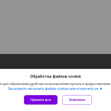
Обработка файлов cookie
s для обеспечения удобства пользователей портала и предоставления
Вы можете настроить файлы cookies или отключить их.
Принять все
Отклонить
Сайт создан на платформе Deal.by
Политика обработки файлов cookies
Частное предприятие "ДримТайм" |
Пожаловаться на контент