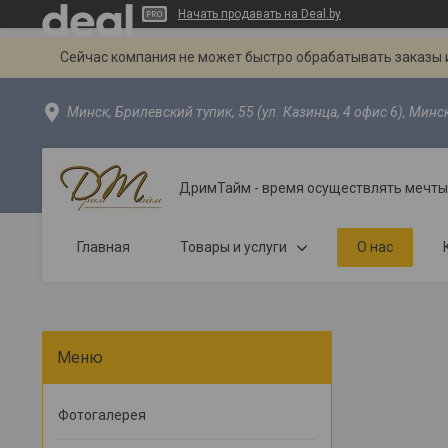
Начать продавать на Deal.by
Сейчас компания не может быстро обрабатывать заказы и
Минск, Брилевский тупик, 55 (ул. Казинца, 4 офис 6), Минс
ДримТайм - время осуществлять мечты
Главная
Товары и услуги
О нас
Фотогалерея