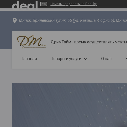
Начать продавать на Deal.by
Минск, Брилевский тупик, 55 (ул. Казинца, 4 офис 6), Минс
ДримТайм - время осуществлять мечты
Главная
Товары и услуги
О нас