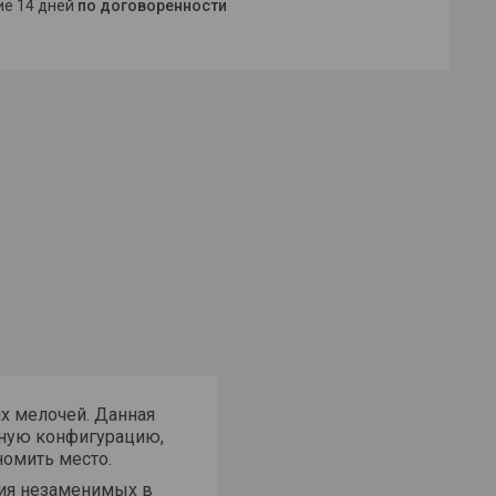
ние 14 дней
по договоренности
их мелочей. Данная
шную конфигурацию,
номить место.
ения незаменимых в