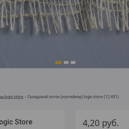
1
2
3
 logic store
Складской лоток (контейнер) logic store (12.401)
4,20
руб.
gic Store