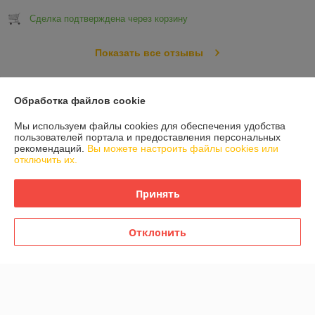
Сделка подтверждена через корзину
Показать все отзывы
Обработка файлов cookie
О нас
Мы используем файлы cookies для обеспечения удобства
Контакты
пользователей портала и предоставления персональных
рекомендаций.
Вы можете настроить файлы cookies или
отключить их.
Доставка и оплата
Принять
График работы
Отклонить
Полная версия сайта
Политика обработки cookies
Сайт создан на платформе Deal.by