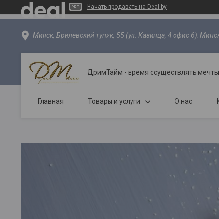
Начать продавать на Deal.by
Минск, Брилевский тупик, 55 (ул. Казинца, 4 офис 6), Минс
ДримТайм - время осуществлять мечты
Главная
Товары и услуги
О нас