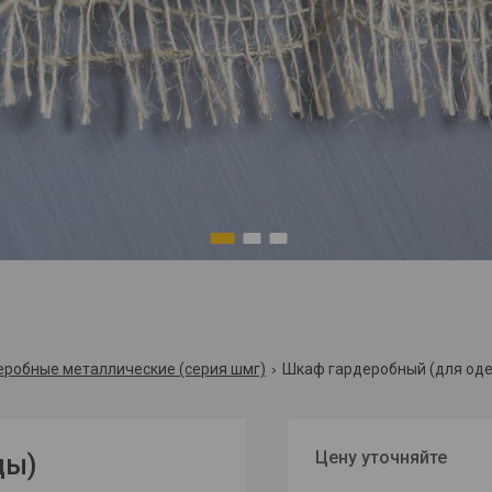
1
2
3
робные металлические (серия шмг)
Шкаф гардеробный (для оде
Цену уточняйте
ды)