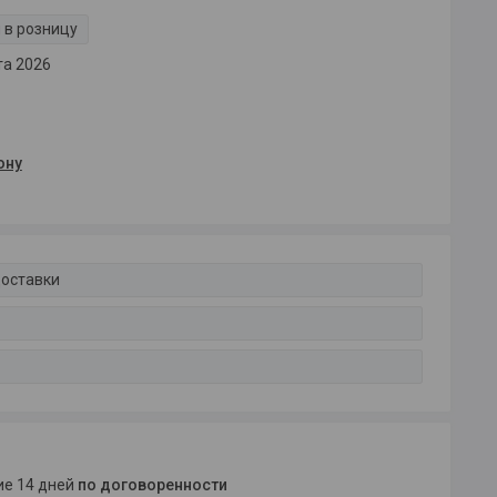
 в розницу
та 2026
ону
доставки
ние 14 дней
по договоренности