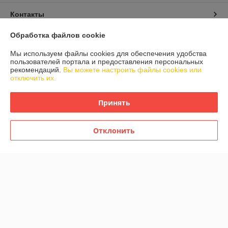
Контакты
Обработка файлов cookie
Доставка и оплата
Мы используем файлы cookies для обеспечения удобства
пользователей портала и предоставления персональных
График работы
рекомендаций.
Вы можете настроить файлы cookies или
отключить их.
Полная версия сайта
Принять
Политика обработки cookies
Отклонить
Сайт создан на платформе Deal.by
Информация для покупателя
Юридическое лицо:
Частное торговое унитарное предприятие "Дрим
Тайм"
220099 г. Минск, ул. Казинца, 4 к. 6
Регистрационный номер ЕГР: 191511222